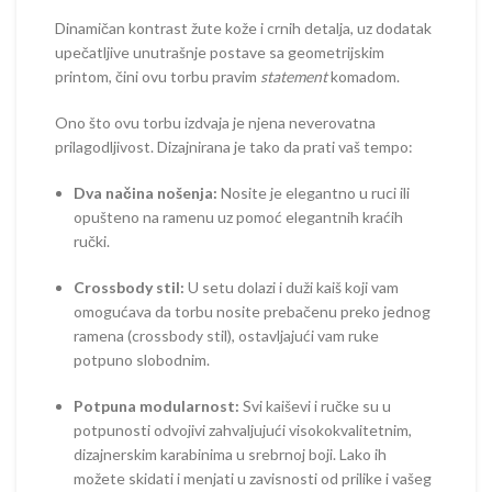
Dinamičan kontrast žute kože i crnih detalja, uz dodatak
upečatljive unutrašnje postave sa geometrijskim
printom, čini ovu torbu pravim
statement
komadom.
Ono što ovu torbu izdvaja je njena neverovatna
prilagodljivost. Dizajnirana je tako da prati vaš tempo:
Dva načina nošenja:
Nosite je elegantno u ruci ili
opušteno na ramenu uz pomoć elegantnih kraćih
ručki.
Crossbody stil:
U setu dolazi i duži kaiš koji vam
omogućava da torbu nosite prebačenu preko jednog
ramena (crossbody stil), ostavljajući vam ruke
potpuno slobodnim.
Potpuna modularnost:
Svi kaiševi i ručke su u
potpunosti odvojivi zahvaljujući visokokvalitetnim,
dizajnerskim karabinima u srebrnoj boji. Lako ih
možete skidati i menjati u zavisnosti od prilike i vašeg