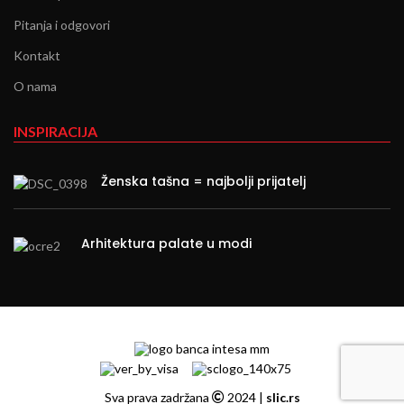
Pitanja i odgovori
Kontakt
O nama
INSPIRACIJA
Ženska tašna = najbolji prijatelj
Arhitektura palate u modi
Sva prava zadržana
2024 |
slic.rs