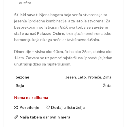
outfita.
Stilski savet:
Njena bogata boja senfa stvorena je za
jesenje i prolećne kombinacije, a za leto je stvorena! Za
besprekoran i sofisticiran
look
, ova torba se
savršeno
slaže uz naš Palazzo Ochre
, kreirajući monohromatsku
harmoniju koja nikoga neće ostaviti ravnodušnim.
Dimenzije – visina oko 40cm, širina oko 26cm, dubina oko
14cm. Zatvara se uz pomoć rajsferšlusa i poseduje jedan
unutrašnji džep sa rajsferšlusom.
Sezone
Jesen
,
Leto
,
Proleće
,
Zima
Boja
Žuta
Nema na zalihama
Poređenje
Dodaj u listu želja
Naša tabela osnovnih mera