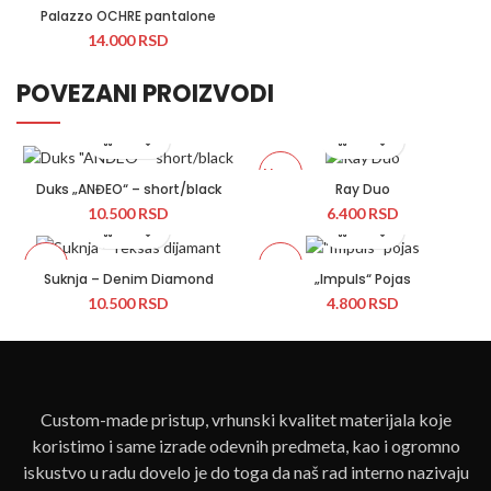
Palazzo OCHRE pantalone
14.000
RSD
POVEZANI PROIZVODI
Novo
Duks „ANĐEO“ – short/black
Ray Duo
10.500
RSD
6.400
RSD
Novo
Novo
Suknja – Denim Diamond
„Impuls“ Pojas
10.500
RSD
4.800
RSD
Custom-made pristup, vrhunski kvalitet materijala koje
koristimo i same izrade odevnih predmeta, kao i ogromno
iskustvo u radu dovelo je do toga da naš rad interno nazivaju