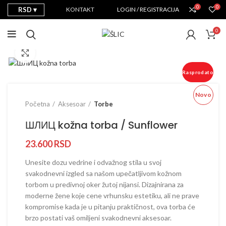
0
0
RSD
KONTAKT
LOGIN / REGISTRACIJA
0
Prikaži sliku u punoj veličini
Rasprodato
Novo
Početna
Aksesoar
Torbe
ШЛИЦ kožna torba / Sunflower
23.600
RSD
Unesite dozu vedrine i odvažnog stila u svoj
svakodnevni izgled sa našom upečatljivom kožnom
torbom u predivnoj oker žutoj nijansi. Dizajnirana za
moderne žene koje cene vrhunsku estetiku, ali ne prave
kompromise kada je u pitanju praktičnost, ova torba će
brzo postati vaš omiljeni svakodnevni aksesoar.