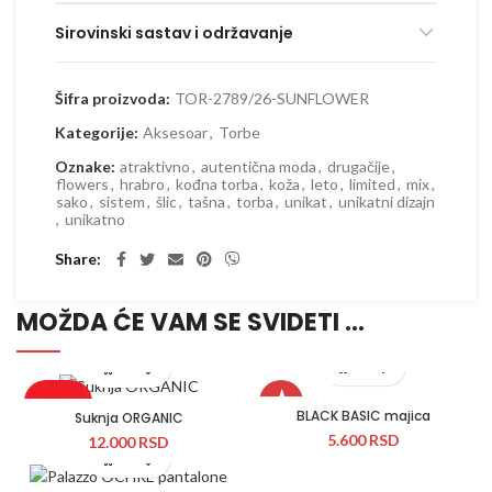
Sirovinski sastav i održavanje
Šifra proizvoda:
TOR-2789/26-SUNFLOWER
Kategorije:
Aksesoar
,
Torbe
Oznake:
atraktivno
,
autentična moda
,
drugačije
,
flowers
,
hrabro
,
kođna torba
,
koža
,
leto
,
limited
,
mix
,
sako
,
sistem
,
šlic
,
tašna
,
torba
,
unikat
,
unikatni dizajn
,
unikatno
Share
MOŽDA ĆE VAM SE SVIDETI …
★
Rasprodato
BLACK BASIC majica
Suknja ORGANIC
5.600
RSD
12.000
RSD
Novo