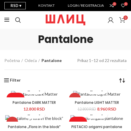
0
0
RSD
KONTAKT
LOGIN / REGISTRACIJA
0
Pantalone
Početna
Odeća
Pantalone
Prikaz 1–12 od 22 rezultata
Filter
Rasprodato
-30%
Pantalone DARK MATTER
Pantalone LIGHT MATTER
12.800
RSD
8.960
RSD
12.800
RSD
Novo
Novo
-30%
Rasprodato
Pantalone „Flora in the block”
PISTACIO origami pantalone