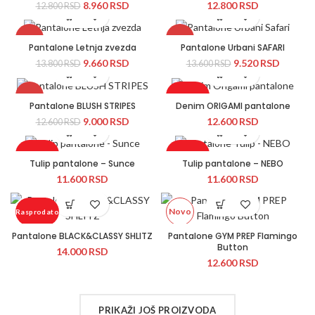
8.960
RSD
12.800
RSD
12.800
RSD
Novo
Novo
-30%
-30%
Pantalone Letnja zvezda
Pantalone Urbani SAFARI
9.660
RSD
9.520
RSD
13.800
RSD
13.600
RSD
Novo
Novo
-29%
Rasprodato
Pantalone BLUSH STRIPES
Denim ORIGAMI pantalone
9.000
RSD
12.600
RSD
12.600
RSD
Novo
Novo
Rasprodato
Rasprodato
Tulip pantalone – Sunce
Tulip pantalone – NEBO
11.600
RSD
11.600
RSD
Novo
Novo
Novo
Rasprodato
Pantalone BLACK&CLASSY SHLITZ
Pantalone GYM PREP Flamingo
Novo
Button
14.000
RSD
12.600
RSD
PRIKAŽI JOŠ PROIZVODA