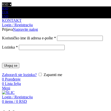
RSD
RSD
EUR
USD
KONTAKT
Login / Registracija
Prijava
Napravite nalog
Korisničko ime ili adresa e-pošte
*
Lozinka
*
Uloguj se
Zaboravli ste lozinku?
Zapamti me
0
Poređenje
0
Lista želja
Meni
Login / Registracija
0
items
/
0
RSD