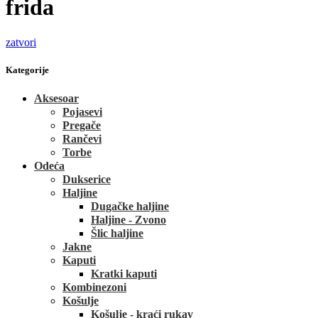
frida
zatvori
Kategorije
Aksesoar
Pojasevi
Pregače
Rančevi
Torbe
Odeća
Dukserice
Haljine
Dugačke haljine
Haljine - Zvono
Šlic haljine
Jakne
Kaputi
Kratki kaputi
Kombinezoni
Košulje
Košulje - kraći rukav