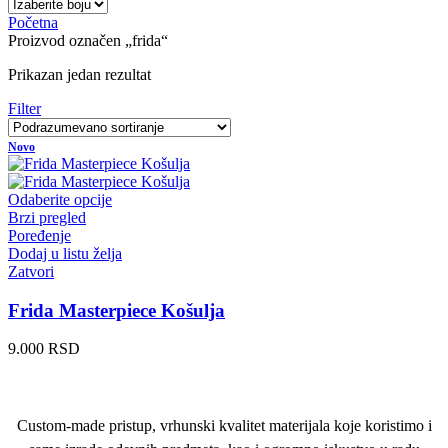
Početna
Proizvod označen „frida“
Prikazan jedan rezultat
Filter
Novo
Odaberite opcije
Brzi pregled
Poređenje
Dodaj u listu želja
Zatvori
Frida Masterpiece Košulja
9.000
RSD
Custom-made pristup, vrhunski kvalitet materijala koje koristimo i