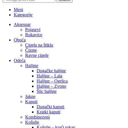
Meni
Kategorije
Aksesoar
Pojasevi
Rukavice
Obuća
Cipela na štiklu
Čizme
Ravne cipele
Odeća
Haljine
Dugačke haljine
Haljine – Lala
Haljine – Ogrlica
Haljine – Zvono
Šlic haljine
Jakne
Kaputi
Dugački kaputi
Kratki kaputi
Kombinezoni
Košulje
Košulje – kraći rukav