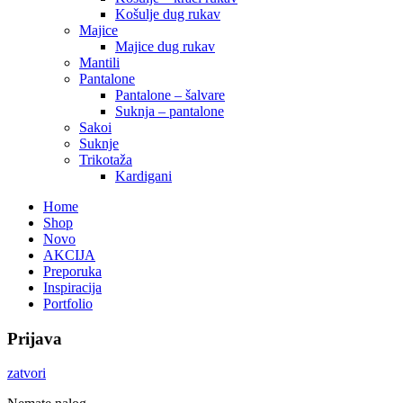
Košulje dug rukav
Majice
Majice dug rukav
Mantili
Pantalone
Pantalone – šalvare
Suknja – pantalone
Sakoi
Suknje
Trikotaža
Kardigani
Home
Shop
Novo
AKCIJA
Preporuka
Inspiracija
Portfolio
Prijava
zatvori