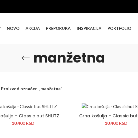
P
NOVO
AKCIJA
PREPORUKA
INSPIRACIJA
PORTFOLIO
manžetna
Proizvod označen „manžetna“
ošulja – Classic but SHLITZ
Crna košulja – Classic but
10.400
RSD
10.400
RSD