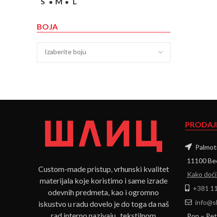
S
M
L
BOJA
Izaberite boju
PRODAJ
Palmoti
11100 Beo
Custom-made pristup, vrhunski kvalitet
Kako doći
materijala koje koristimo i same izrade
+381 11
odevnih predmeta, kao i ogromno
info@sl
iskustvo u radu dovelo je do toga da naš
rad interno nazivaju „tekstilnom
Pon – Pet