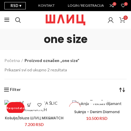
0
0
RSD
KONTAKT
LOGIN / REGISTRACIJA
0
one size
Početna
Proizvod označen „one size“
Prikazani svi od ukupno 2 rezultata
Filter
Novo
Rasprodato
Suknja – Denim Diamond
Košulja/bluza ШЛИЦ MIX&MATCH
10.500
RSD
★
7.200
RSD