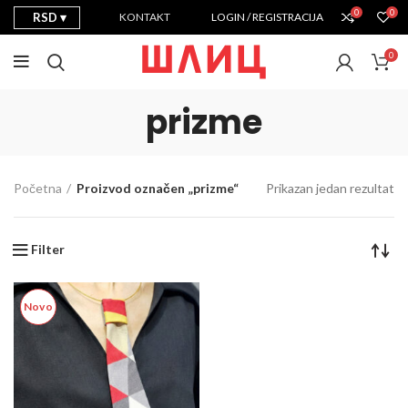
0
0
RSD
KONTAKT
LOGIN / REGISTRACIJA
0
prizme
Početna
Proizvod označen „prizme“
Prikazan jedan rezultat
Filter
Novo