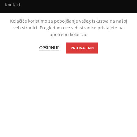
Kontakt
O nama
Kolačiće koristimo za poboljšanje vašeg iskustva na našoj
veb stranici. Pregledom ove veb stranice pristajete na
INSPIRACIJA
upotrebu kolačića.
Ženska tašna = najbolji prijatelj
OPŠIRNIJE
PRIHVATAM
Arhitektura palate u modi