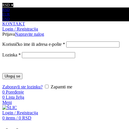
RSD
RSD
EUR
USD
KONTAKT
Login / Registracija
Prijava
Napravite nalog
Korisničko ime ili adresa e-pošte
*
Lozinka
*
Uloguj se
Zaboravli ste lozinku?
Zapamti me
0
Poređenje
0
Lista želja
Meni
Login / Registracija
0
items
/
0
RSD