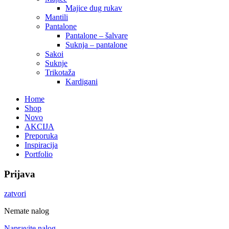
Majice dug rukav
Mantili
Pantalone
Pantalone – šalvare
Suknja – pantalone
Sakoi
Suknje
Trikotaža
Kardigani
Home
Shop
Novo
AKCIJA
Preporuka
Inspiracija
Portfolio
Prijava
zatvori
Nemate nalog
Napravite nalog