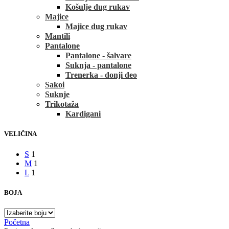
Košulje dug rukav
Majice
Majice dug rukav
Mantili
Pantalone
Pantalone - šalvare
Suknja - pantalone
Trenerka - donji deo
Sakoi
Suknje
Trikotaža
Kardigani
VELIČINA
S
1
M
1
L
1
BOJA
Početna