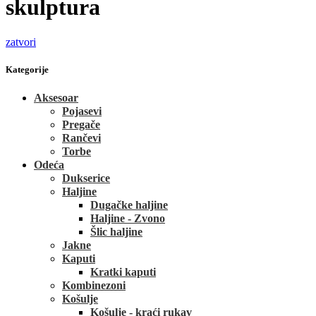
skulptura
zatvori
Kategorije
Aksesoar
Pojasevi
Pregače
Rančevi
Torbe
Odeća
Dukserice
Haljine
Dugačke haljine
Haljine - Zvono
Šlic haljine
Jakne
Kaputi
Kratki kaputi
Kombinezoni
Košulje
Košulje - kraći rukav