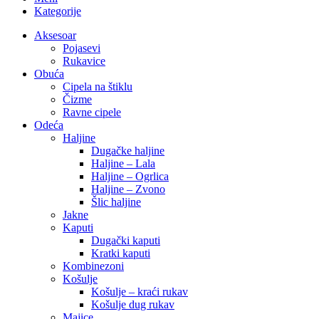
Kategorije
Aksesoar
Pojasevi
Rukavice
Obuća
Cipela na štiklu
Čizme
Ravne cipele
Odeća
Haljine
Dugačke haljine
Haljine – Lala
Haljine – Ogrlica
Haljine – Zvono
Šlic haljine
Jakne
Kaputi
Dugački kaputi
Kratki kaputi
Kombinezoni
Košulje
Košulje – kraći rukav
Košulje dug rukav
Majice