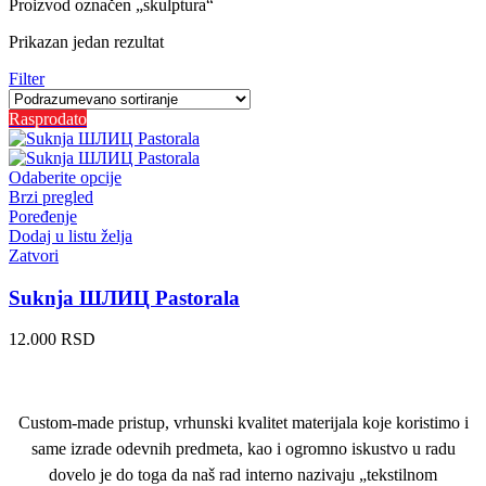
Proizvod označen „skulptura“
Prikazan jedan rezultat
Filter
Rasprodato
Odaberite opcije
Brzi pregled
Poređenje
Dodaj u listu želja
Zatvori
Suknja ШЛИЦ Pastorala
12.000
RSD
Custom-made pristup, vrhunski kvalitet materijala koje koristimo i
same izrade odevnih predmeta, kao i ogromno iskustvo u radu
dovelo je do toga da naš rad interno nazivaju „tekstilnom