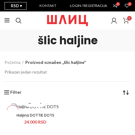
0
0
RSD
KONTAKT
LOGIN / REGISTRACIJA
0
šlic haljine
Početna
Proizvod označen „šlic haljine“
Prikazan jedan rezultat
Filter
Novo
Haljina DOTTIE DOTS
24.000
RSD