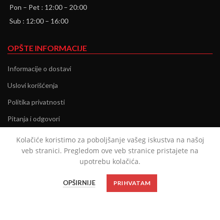
Pon – Pet : 12:00 – 20:00
Sub : 12:00 – 16:00
OPŠTE INFORMACIJE
Informacije o dostavi
Uslovi korišćenja
Politika privatnosti
Pitanja i odgovori
Kontakt
Kolačiće koristimo za poboljšanje vašeg iskustva na našoj
veb stranici. Pregledom ove veb stranice pristajete na
O nama
upotrebu kolačića.
INSPIRACIJA
OPŠIRNIJE
PRIHVATAM
Ženska tašna = najbolji prijatelj