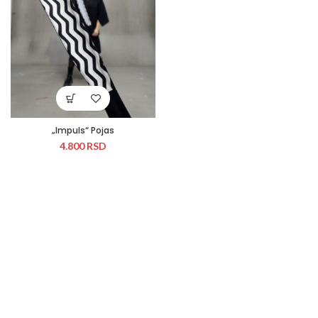
„Impuls“ Pojas
4.800
RSD