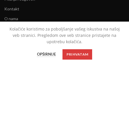
Kontakt
O nama
Kolačiće koristimo za poboljšanje vašeg iskustva na našoj
INSPIRACIJA
veb stranici. Pregledom ove veb stranice pristajete na
upotrebu kolačića.
Ženska tašna = najbolji prijatelj
OPŠIRNIJE
PRIHVATAM
Arhitektura palate u modi