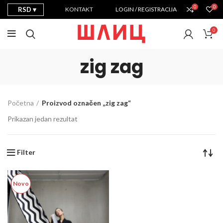
0
0
RSD
KONTAKT
LOGIN / REGISTRACIJA
0
zig zag
Početna
Proizvod označen „zig zag“
Prikazan jedan rezultat
Filter
Novo