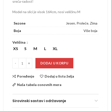
sreća-radost!
Model na slici je visok 164cm, nosi veličinu M
Sezone
Jesen
,
Proleće
,
Zima
Boja
Više boja
Veličina
XS
S
M
L
XL
DODAJ U KORPU
Poređenje
Dodaj u listu želja
Naša tabela osnovnih mera
Sirovinski sastav i održavanje