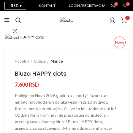
0
0
RSD
KONTAKT
LOGIN / REGISTRACIJA
0
Prikaži sliku u punoj veličini
Novo
Početna
Odeća
Majice
Bluza HAPPY dots
7.600
RSD
Počinjemo Novu 2026.godinu u „sporty“ fazonu uz
mnogo novogodišnjih odluka vezanih za zdrav život,
fitnes, mentalno zdravlje… A, sve to ide uz dobar outfit!
Uz duks Ninja Flamingo ide pripadajući donji deo, ali i
predlog casual/sporty bluze! Bluza HAPPY dots,
asimetrična, sa šlicevima… Mi smo oduševljeni! Sreća-