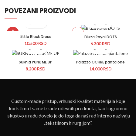
POVEZANI PROIZVODI
★
Novo
Little Black Dress
Bluza Royal DOTS
10.500
RSD
6.300
RSD
Suknja PUNK ME UP
Palazzo OCHRE pantalone
8.200
RSD
14.000
RSD
Custom-made pristup, vrhunski kvalitet materijala koje
koristimo i same izrade odevnih predmeta, kao i ogromno
iskustvo u radu dovelo je do toga da naš rad interno nazivaju
„tekstilnom hirurgijom“.