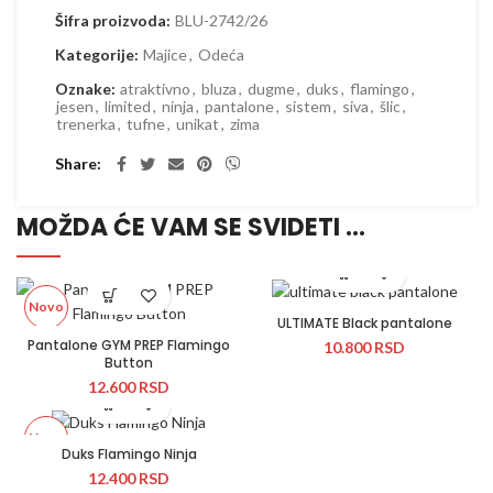
Šifra proizvoda:
BLU-2742/26
Kategorije:
Majice
,
Odeća
Oznake:
atraktivno
,
bluza
,
dugme
,
duks
,
flamingo
,
jesen
,
limited
,
ninja
,
pantalone
,
sistem
,
siva
,
šlic
,
trenerka
,
tufne
,
unikat
,
zima
Share
MOŽDA ĆE VAM SE SVIDETI …
Novo
ULTIMATE Black pantalone
Pantalone GYM PREP Flamingo
10.800
RSD
Button
12.600
RSD
Novo
Duks Flamingo Ninja
12.400
RSD