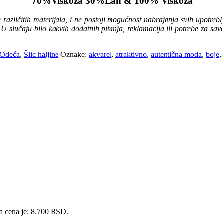
70%Viskoza 30%Lan & 100% Viskoza
zličitih materijala, i ne postoji mogućnost nabrajanja svih upotrebljen
U slučaju bilo kakvih dodatnih pitanja, reklamacija ili potrebe za s
Odeća
,
Šlic haljine
Oznake:
akvarel
,
atraktivno
,
autentična moda
,
boje
,
a cena je: 8.700 RSD.