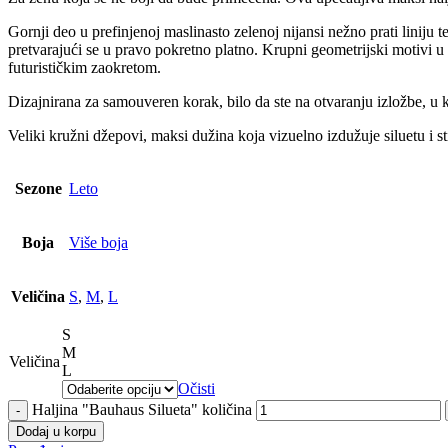
Gornji deo u prefinjenoj maslinasto zelenoj nijansi nežno prati liniju t
pretvarajući se u pravo pokretno platno. Krupni geometrijski motivi u 
futurističkim zaokretom.
Dizajnirana za samouveren korak, bilo da ste na otvaranju izložbe, u k
Veliki kružni džepovi, maksi dužina koja vizuelno izdužuje siluetu i sti
Sezone
Leto
Boja
Više boja
Veličina
S
,
M
,
L
S
M
Veličina
L
Očisti
Haljina "Bauhaus Silueta" količina
Dodaj u korpu