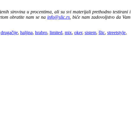
ih sirovina u procentima, ali su svi materijali prethodno testirani i
avetom obratite nam se na
info@slic.rs
, biće nam zadovoljstvo da Vam
drugačije
,
haljina
,
hrabro
,
limited
,
mix
,
oker
,
sistem
,
šlic
,
streetstyle
,