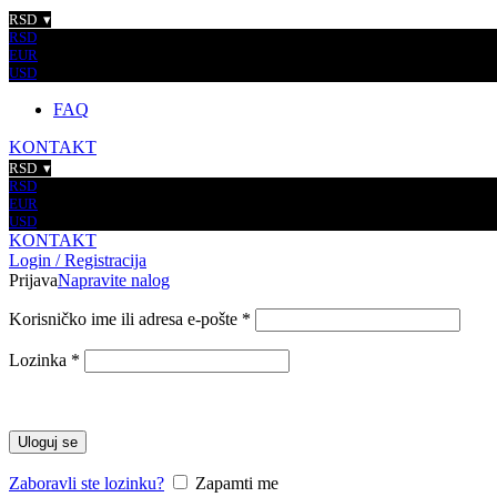
RSD
RSD
EUR
USD
FAQ
KONTAKT
RSD
RSD
EUR
USD
KONTAKT
Login / Registracija
Prijava
Napravite nalog
Korisničko ime ili adresa e-pošte
*
Lozinka
*
Uloguj se
Zaboravli ste lozinku?
Zapamti me