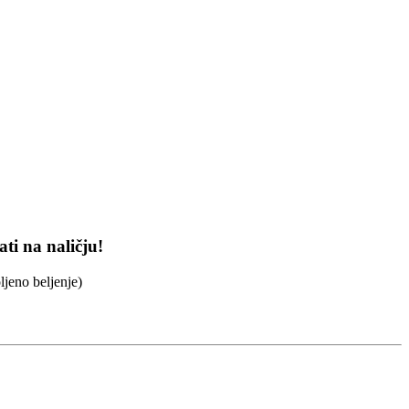
ati na naličju!
ljeno beljenje)