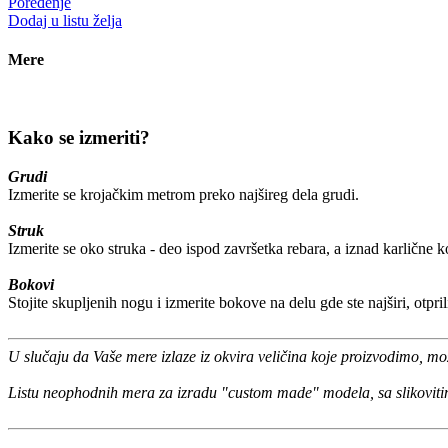
Poređenje
Dodaj u listu želja
Mere
Kako se izmeriti?
Grudi
Izmerite se krojačkim metrom preko najšireg dela grudi.
Struk
Izmerite se oko struka - deo ispod završetka rebara, a iznad karlične ko
Bokovi
Stojite skupljenih nogu i izmerite bokove na delu gde ste najširi, otpr
U slučaju da Vaše mere izlaze iz okvira veličina koje proizvodimo, m
Listu neophodnih mera za izradu "custom made" modela, sa slikoviti