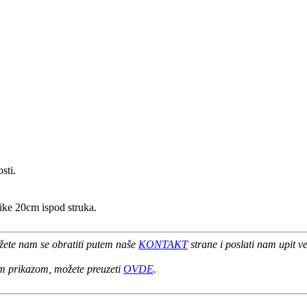
sti.
ilike 20cm ispod struka.
ožete nam se obratiti putem naše
KONTAKT
strane i poslati nam upit 
m prikazom, možete preuzeti
OVDE
.