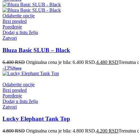
Odaberite opcije
Brzi pregled
Poređenje
Dodaj u listu želja
Zatvori
Bluza Basic SLUB – Black
6.400
RSD
Originalna cena je bila: 6.400 RSD.
4.480
RSD
Trenutna 
-13%
Novo
Odaberite opcije
Brzi pregled
Poređenje
Dodaj u listu želja
Zatvori
Lucky Elephant Tank Top
4.800
RSD
Originalna cena je bila: 4.800 RSD.
4.200
RSD
Trenutna 