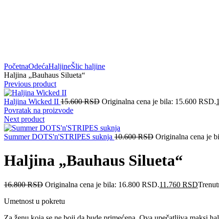
Prikaži sliku u punoj veličini
Početna
Odeća
Haljine
Šlic haljine
Haljina „Bauhaus Silueta“
Previous product
Haljina Wicked II
15.600
RSD
Originalna cena je bila: 15.600 RSD.
Povratak na proizvode
Next product
Summer DOTS'n'STRIPES suknja
10.600
RSD
Originalna cena je b
Haljina „Bauhaus Silueta“
16.800
RSD
Originalna cena je bila: 16.800 RSD.
11.760
RSD
Trenut
Umetnost u pokretu
Za ženu koja se ne boji da bude primećena. Ova upečatljiva maksi halj