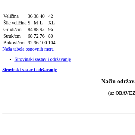
Veličina
36
38
40
42
Šlic veličina
S
M
L
XL
Grudi/cm
84
88
92
96
Struk/cm
68
72
76
80
Bokovi/cm
92
96
100
104
Naša tabela osnovnih mera
Sirovinski sastav i održavanje
Sirovinski sastav i održavanje
Način održav
(uz
OBAVE