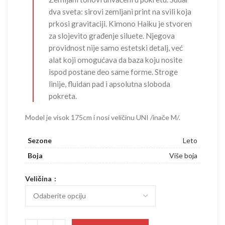
dva sveta: sirovi zemljani print na svili koja
prkosi gravitaciji. Kimono Haiku je stvoren
za slojevito građenje siluete. Njegova
providnost nije samo estetski detalj, već
alat koji omogućava da baza koju nosite
ispod postane deo same forme. Stroge
linije, fluidan pad i apsolutna sloboda
pokreta.
Model je visok 175cm i nosi veličinu UNI /inače M/.
Sezone
Leto
Boja
Više boja
Veličina