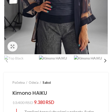
Prikaži sliku u punoj veličini
Početna
Odeća
Sakoi
Kimono HAIKU
9.380
RSD
13.400
RSD
Zemljani tonovi uhvaćeni u pokretu. Sudar