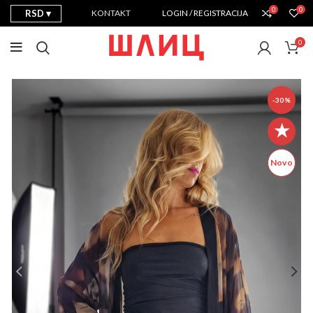
0
0
RSD
KONTAKT
LOGIN / REGISTRACIJA
0
-30%
★
Novo