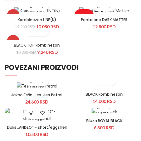
-30%
Rasprodato
Kombinezon LINE(N)
Pantalone DARK MATTER
10.080
RSD
12.800
RSD
★
14.400
RSD
Novo
-30%
Novo
BLACK TOP kombinezon
9.240
RSD
13.200
RSD
POVEZANI PROIZVODI
BLACK kombinezon
Jakna Fešn-Jes-Jes Petrol
14.000
RSD
24.600
RSD
Bluza ROYAL BLACK
Duks „ANĐEO“ – short/eggshell
6.800
RSD
10.500
RSD