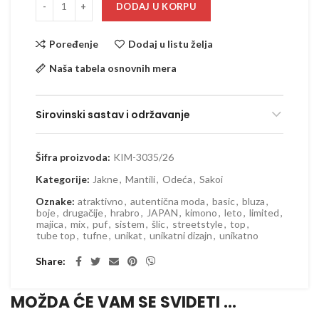
DODAJ U KORPU
Poređenje
Dodaj u listu želja
Naša tabela osnovnih mera
Sirovinski sastav i održavanje
Šifra proizvoda:
KIM-3035/26
Kategorije:
Jakne
,
Mantili
,
Odeća
,
Sakoi
Oznake:
atraktivno
,
autentična moda
,
basic
,
bluza
,
boje
,
drugačije
,
hrabro
,
JAPAN
,
kimono
,
leto
,
limited
,
majica
,
mix
,
puf
,
sistem
,
šlic
,
streetstyle
,
top
,
tube top
,
tufne
,
unikat
,
unikatni dizajn
,
unikatno
Share
MOŽDA ĆE VAM SE SVIDETI …