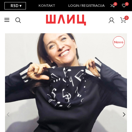
0
0
RSD
KONTAKT
LOGIN / REGISTRACIJA
0
Novo