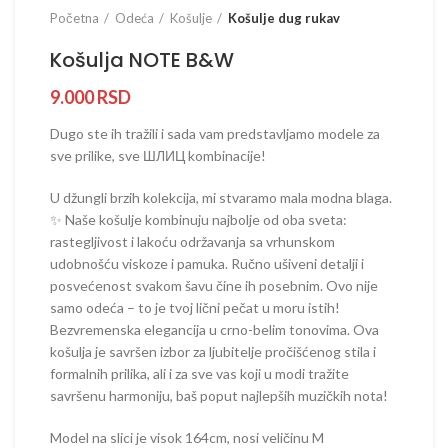
Početna
Odeća
Košulje
Košulje dug rukav
Košulja NOTE B&W
9.000
RSD
Dugo ste ih tražili i sada vam predstavljamo modele za
sve prilike, sve ШЛИЦ kombinacije!
U džungli brzih kolekcija, mi stvaramo mala modna blaga.
✨ Naše košulje kombinuju najbolje od oba sveta:
rastegljivost i lakoću održavanja sa vrhunskom
udobnošću viskoze i pamuka. Ručno ušiveni detalji i
posvećenost svakom šavu čine ih posebnim. Ovo nije
samo odeća – to je tvoj lični pečat u moru istih!
Bezvremenska elegancija u crno-belim tonovima. Ova
košulja je savršen izbor za ljubitelje pročišćenog stila i
formalnih prilika, ali i za sve vas koji u modi tražite
savršenu harmoniju, baš poput najlepših muzičkih nota!
Model na slici je visok 164cm, nosi veličinu M