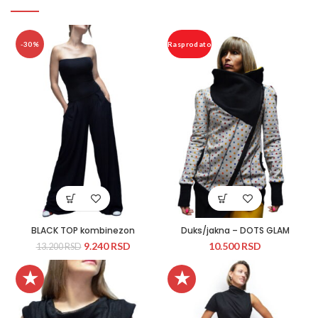
-30%
Rasprodato
BLACK TOP kombinezon
Duks/jakna – DOTS GLAM
9.240
RSD
10.500
RSD
13.200
RSD
★
★