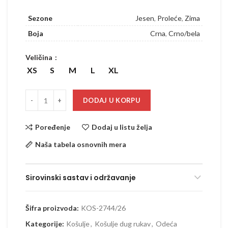
Sezone
Jesen
,
Proleće
,
Zima
Boja
Crna
,
Crno/bela
Veličina
XS
S
M
L
XL
DODAJ U KORPU
Poređenje
Dodaj u listu želja
Naša tabela osnovnih mera
Sirovinski sastav i održavanje
Šifra proizvoda:
KOS-2744/26
Kategorije:
Košulje
,
Košulje dug rukav
,
Odeća