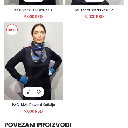
Košulja ’80s PLAYBACK
Mustard Safari košulja
9.000
RSD
9.000
RSD
Novo
PAC-MAN Rewind Košulja
9.000
RSD
POVEZANI PROIZVODI