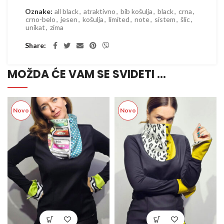
Oznake:
all black
,
atraktivno
,
bib košulja
,
black
,
crna
,
crno-belo
,
jesen
,
košulja
,
limited
,
note
,
sistem
,
šlic
,
unikat
,
zima
Share
MOŽDA ĆE VAM SE SVIDETI …
Novo
Novo