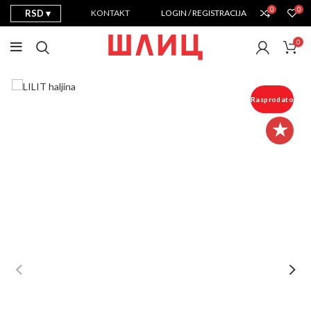
0
0
RSD
KONTAKT
LOGIN / REGISTRACIJA
0
Rasprodato
★