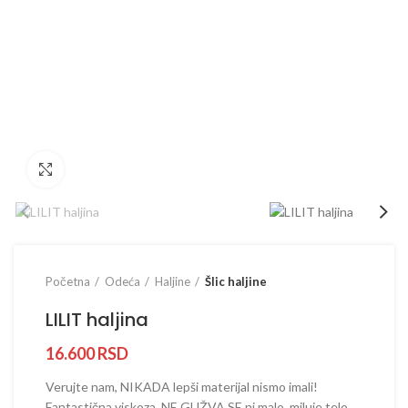
Prikaži sliku u punoj veličini
Početna
Odeća
Haljine
Šlic haljine
LILIT haljina
16.600
RSD
Verujte nam, NIKADA lepši materijal nismo imali!
Fantastična viskoza, NE GUŽVA SE ni malo, miluje telo,