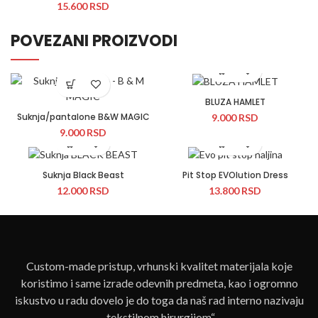
15.600
RSD
POVEZANI PROIZVODI
BLUZA HAMLET
Suknja/pantalone B&W MAGIC
9.000
RSD
9.000
RSD
Suknja Black Beast
Pit Stop EVOlution Dress
12.000
RSD
13.800
RSD
Custom-made pristup, vrhunski kvalitet materijala koje
koristimo i same izrade odevnih predmeta, kao i ogromno
iskustvo u radu dovelo je do toga da naš rad interno nazivaju
„tekstilnom hirurgijom“.