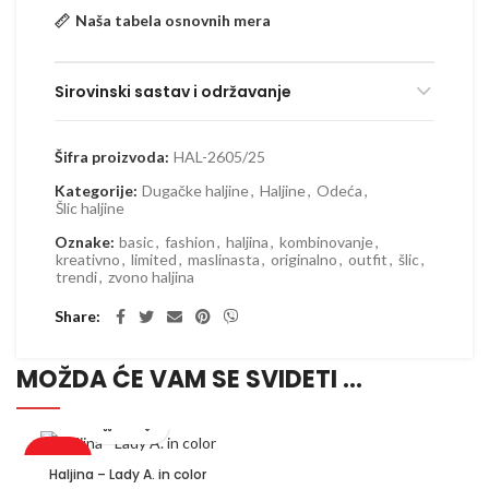
Naša tabela osnovnih mera
Sirovinski sastav i održavanje
Šifra proizvoda:
HAL-2605/25
Kategorije:
Dugačke haljine
,
Haljine
,
Odeća
,
Šlic haljine
Oznake:
basic
,
fashion
,
haljina
,
kombinovanje
,
kreativno
,
limited
,
maslinasta
,
originalno
,
outfit
,
šlic
,
trendi
,
zvono haljina
Share
MOŽDA ĆE VAM SE SVIDETI …
Rasprodato
Haljina – Lady A. in color