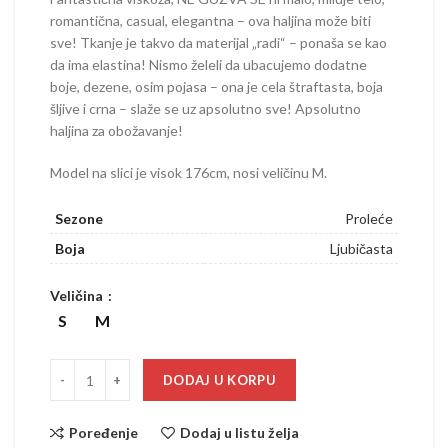
romantična, casual, elegantna – ova haljina može biti
sve! Tkanje je takvo da materijal „radi“ – ponaša se kao
da ima elastina! Nismo želeli da ubacujemo dodatne
boje, dezene, osim pojasa – ona je cela štraftasta, boja
šljive i crna – slaže se uz apsolutno sve! Apsolutno
haljina za obožavanje!
Model na slici je visok 176cm, nosi veličinu M.
Sezone
Proleće
Boja
Ljubičasta
Veličina
S
M
DODAJ U KORPU
Poređenje
Dodaj u listu želja