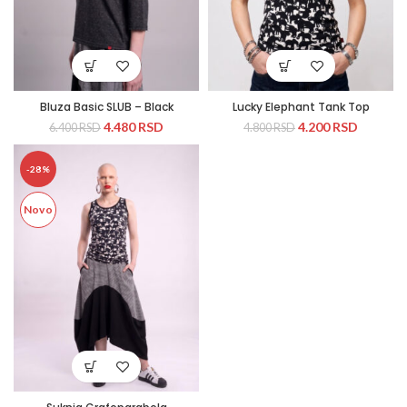
Bluza Basic SLUB – Black
Lucky Elephant Tank Top
4.480
RSD
4.200
RSD
6.400
RSD
4.800
RSD
-28%
Novo