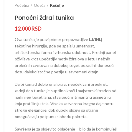
Početna
Odeća
Košulje
Ponoćni ždral tunika
12.000
RSD
Ova tunika je pravi primer prepoznatljive
ШЛИЦ
tekstilne hirurgije, gde se spajaju umetnost,
arhitektonska forma i vrhunska udobnost. Prednji panel
oživljava kroz upečatljiv motiv ždralova u letu i nežnih
prolećnih cvetova na dubokoj teget pozadini, donoseći
dozu dalekoistočne poezije u savremeni dizajn.
Da bi komad dobio onaj pravi, neočekivani preokret,
zadnji deo tunike je suptilno kraći i majstorski izrađen od
najfinijeg teget lana, stvarajući intrigantnu asimetriju
koja prati liniju tela. Visoka zatvorena kragna daje notu
stroge elegancije, dok duboki šlicevi sa strane
omogućavaju potpunu slobodu pokreta.
Savršena je za slojevito oblačenje – bilo da je kombinuješ