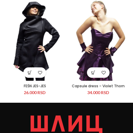
FEŠN JES-JES
Capsule dress – Violet Thorn
26.000
RSD
34.000
RSD