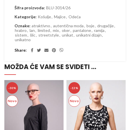
Šifra proizvoda:
BLU-3014/26
Kategorije:
Košulje
,
Majice
,
Odeća
Oznake:
atraktivno
,
autentična moda
,
boje
,
drugačije
,
hrabro
,
lan
,
limited
,
mix
,
oker
,
pantalone
,
ramija
,
sistem
,
šlic
,
streetstyle
,
unikat
,
unikatni dizajn
,
unikatno
Share
MOŽDA ĆE VAM SE SVIDETI …
-30%
-13%
Novo
Novo