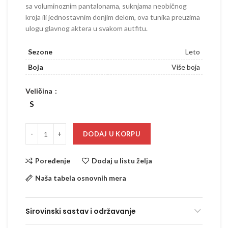
sa voluminoznim pantalonama, suknjama neobičnog
kroja ili jednostavnim donjim delom, ova tunika preuzima
ulogu glavnog aktera u svakom autfitu.
Sezone
Leto
Boja
Više boja
Veličina
S
DODAJ U KORPU
Poređenje
Dodaj u listu želja
Naša tabela osnovnih mera
Sirovinski sastav i održavanje