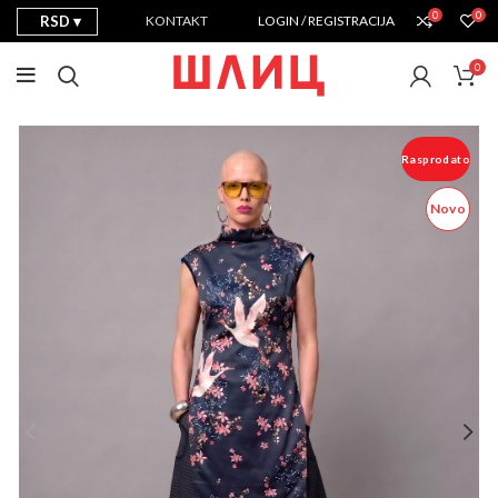
0
0
RSD
KONTAKT
LOGIN / REGISTRACIJA
0
Rasprodato
Novo