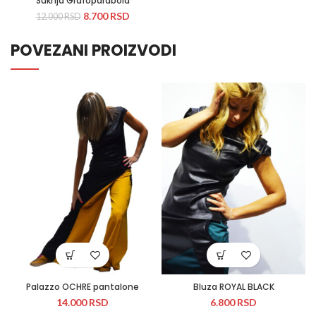
Suknja Grafoparabola
8.700
RSD
12.000
RSD
POVEZANI PROIZVODI
Palazzo OCHRE pantalone
Bluza ROYAL BLACK
14.000
RSD
6.800
RSD