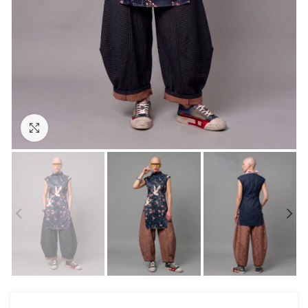
Prikaži sliku u punoj veličini