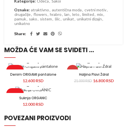
Kategorije:
Odeća
,
Sakoi
Oznake:
atraktivno
,
autentična moda
,
cvetni motiv
,
drugačije
,
flowers
,
hrabro
,
lan
,
leto
,
limited
,
mix
,
pamuk
,
sako
,
sistem
,
šlic
,
unikat
,
unikatni dizajn
,
unikatno
Share
MOŽDA ĆE VAM SE SVIDETI …
Rasprodato
-20%
Denim ORIGAMI pantalone
Haljina Plavi Ždral
12.600
RSD
16.800
RSD
21.000
RSD
Novo
Novo
Rasprodato
Suknja ORGANIC
12.000
RSD
Novo
POVEZANI PROIZVODI