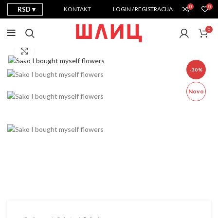
0
0
RSD
KONTAKT
LOGIN / REGISTRACIJA
0
Prikaži sliku u punoj veličini
-30%
Novo