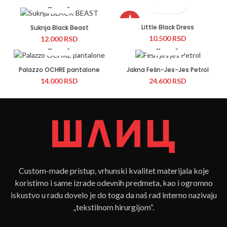
★
Little Black Dress
Suknja Black Beast
10.500
RSD
12.000
RSD
Palazzo OCHRE pantalone
Jakna Fešn-Jes-Jes Petrol
14.000
RSD
24.600
RSD
Custom-made pristup, vrhunski kvalitet materijala koje
koristimo i same izrade odevnih predmeta, kao i ogromno
iskustvo u radu dovelo je do toga da naš rad interno nazivaju
„tekstilnom hirurgijom“.