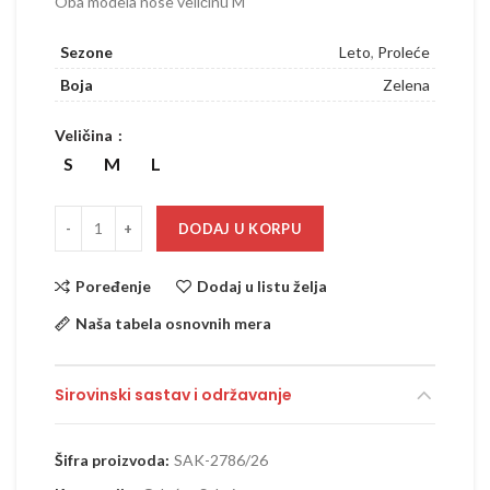
Oba modela nose veličinu M
Sezone
Leto
,
Proleće
Boja
Zelena
Veličina
S
M
L
DODAJ U KORPU
Poređenje
Dodaj u listu želja
Naša tabela osnovnih mera
Sirovinski sastav i održavanje
Šifra proizvoda:
SAK-2786/26