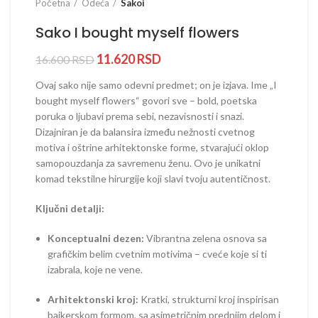
Početna
Odeća
Sakoi
Sako I bought myself flowers
11.620
RSD
16.600
RSD
Ovaj sako nije samo odevni predmet; on je izjava. Ime „I
bought myself flowers“ govori sve – bold, poetska
poruka o ljubavi prema sebi, nezavisnosti i snazi.
Dizajniran je da balansira između nežnosti cvetnog
motiva i oštrine arhitektonske forme, stvarajući oklop
samopouzdanja za savremenu ženu. Ovo je unikatni
komad tekstilne hirurgije koji slavi tvoju autentičnost.
Ključni detalji:
Konceptualni dezen:
Vibrantna zelena osnova sa
grafičkim belim cvetnim motivima – cveće koje si ti
izabrala, koje ne vene.
Arhitektonski kroj:
Kratki, strukturni kroj inspirisan
bajkerskom formom, sa asimetričnim prednjim delom i