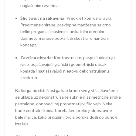
naglašenim reverima.
Šlic twist na rukavima:
Preokret koji ruši pravila.
Predimenzionirane, preklopne manžetne sa crno-
belim prugama i masivnim, unikatnim drvenim
dugmetom unose pop-art drskost u romantični
koncept.
Završna obrada:
Kontrastni crni paspuli uokviruju
ivice, pojačavajući grafički i geometrijski utisak
komada i naglašavajući njegovu dekonstruisanu
strukturu.
Kako ga nositi:
Nosi ga kao krunu svog stila. Savršeno
se uklapa uz dekonstruisane suknje ili asimetrične široke
pantalone, donoseći taj prepoznatljivi Šlic vajb. Neka
bude centralni komad, prebačen preko jednostavne
bele majice, kako bi dizajn i tvoja poruka došli do punog
izražaja.