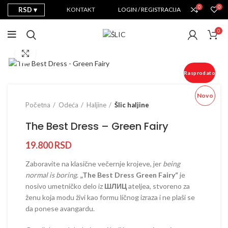
0
0
RSD
KONTAKT
LOGIN / REGISTRACIJA
0
Prikaži sliku u punoj veličini
Rasprodato
Novo
Početna
Odeća
Haljine
Šlic haljine
The Best Dress – Green Fairy
19.800
RSD
Zaboravite na klasične večernje krojeve, jer
being
normal is boring
.
„The Best Dress Green Fairy“
je
nosivo umetničko delo iz
ШЛИЦ
ateljea, stvoreno za
ženu koja modu živi kao formu ličnog izraza i ne plaši se
da ponese avangardu.