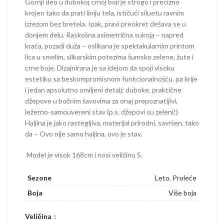
Gornji deo u dubokoj crnoj boji je strogo i precizno
krojen tako da prati liniju tela, ističući siluetu ravnim
izrezom bez bretela. Ipak, pravi preokret dešava se u
donjem delu. Raskošna asimetrična suknja – napred
kraća, pozadi duža – oslikana je spektakularnim printom
lica u smelim, slikarskim potezima šumsko zelene, žute i
crne boje. Dizajnirana je sa idejom da spoji visoku
estetiku sa beskompromisnom funkcionalnošću, pa krije
i jedan apsolutno omiljeni detalj: duboke, praktične
džepove u bočnim šavovima za onaj prepoznatljivi,
ležerno-samouvereni stav (p.s. džepovi su zeleni!)
Haljina je jako rastegljiva, materijal prirodni, savršen, tako
da – Ovo nije samo haljina, ovo je stav.
Model je visok 168cm i nosi veličinu S.
Sezone
Leto
,
Proleće
Boja
Više boja
Veličina