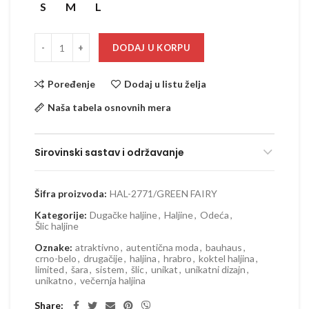
S
M
L
DODAJ U KORPU
Poređenje
Dodaj u listu želja
Naša tabela osnovnih mera
Sirovinski sastav i održavanje
Šifra proizvoda:
HAL-2771/GREEN FAIRY
Kategorije:
Dugačke haljine
,
Haljine
,
Odeća
,
Šlic haljine
Oznake:
atraktivno
,
autentična moda
,
bauhaus
,
crno-belo
,
drugačije
,
haljina
,
hrabro
,
koktel haljina
,
limited
,
šara
,
sistem
,
šlic
,
unikat
,
unikatni dizajn
,
unikatno
,
večernja haljina
Share