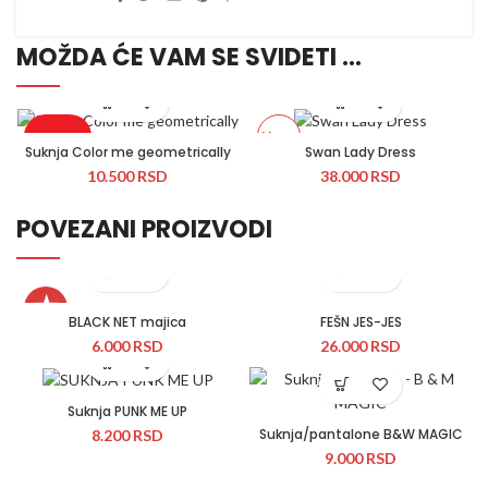
MOŽDA ĆE VAM SE SVIDETI …
Novo
Rasprodato
Suknja Color me geometrically
Swan Lady Dress
10.500
RSD
38.000
RSD
Novo
POVEZANI PROIZVODI
★
BLACK NET majica
FEŠN JES-JES
6.000
RSD
26.000
RSD
Suknja PUNK ME UP
Suknja/pantalone B&W MAGIC
8.200
RSD
9.000
RSD