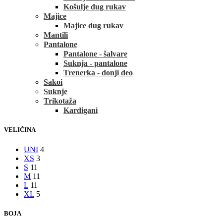
Košulje dug rukav
Majice
Majice dug rukav
Mantili
Pantalone
Pantalone - šalvare
Suknja - pantalone
Trenerka - donji deo
Sakoi
Suknje
Trikotaža
Kardigani
VELIČINA
UNI
4
XS
3
S
11
M
11
L
11
XL
5
BOJA