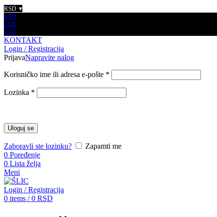
RSD
RSD
EUR
USD
KONTAKT
Login / Registracija
Prijava
Napravite nalog
Korisničko ime ili adresa e-pošte
*
Lozinka
*
Uloguj se
Zaboravli ste lozinku?
Zapamti me
0
Poređenje
0
Lista želja
Meni
Login / Registracija
0
items
/
0
RSD