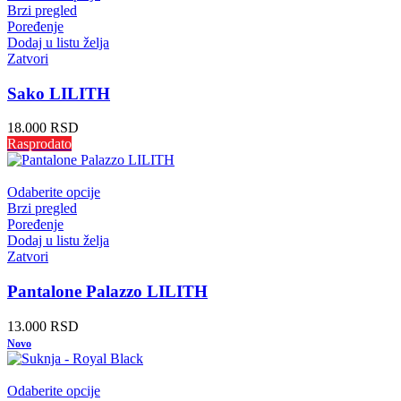
Brzi pregled
Poređenje
Dodaj u listu želja
Zatvori
Sako LILITH
18.000
RSD
Rasprodato
Odaberite opcije
Brzi pregled
Poređenje
Dodaj u listu želja
Zatvori
Pantalone Palazzo LILITH
13.000
RSD
Novo
Odaberite opcije