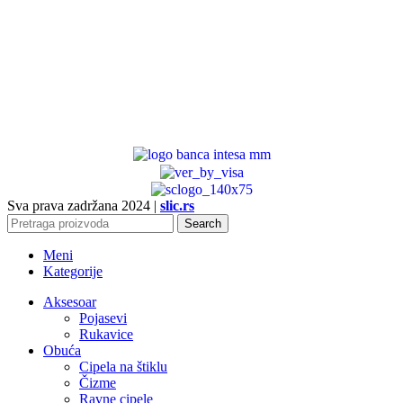
Sva prava zadržana
2024 |
slic.rs
Search
Meni
Kategorije
Aksesoar
Pojasevi
Rukavice
Obuća
Cipela na štiklu
Čizme
Ravne cipele