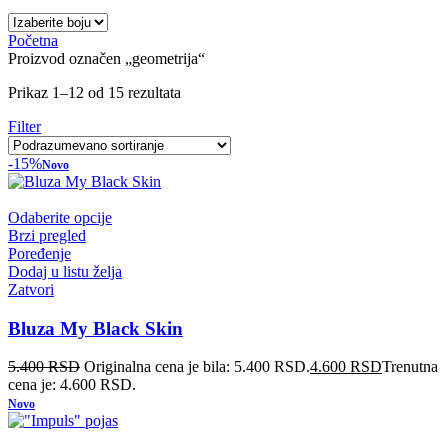
Početna
Proizvod označen „geometrija“
Prikaz 1–12 od 15 rezultata
Filter
-15%
Novo
Odaberite opcije
Brzi pregled
Poređenje
Dodaj u listu želja
Zatvori
Bluza My Black Skin
5.400
RSD
Originalna cena je bila: 5.400 RSD.
4.600
RSD
Trenutna
cena je: 4.600 RSD.
Novo