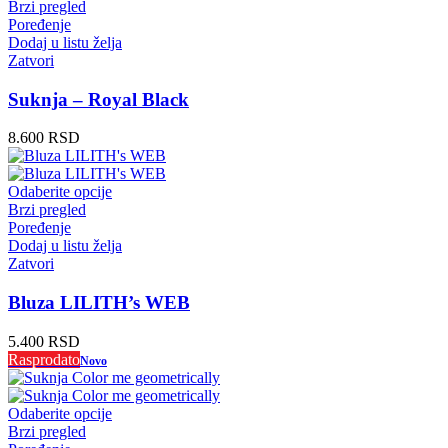
Brzi pregled
Poređenje
Dodaj u listu želja
Zatvori
Suknja – Royal Black
8.600
RSD
Odaberite opcije
Brzi pregled
Poređenje
Dodaj u listu želja
Zatvori
Bluza LILITH’s WEB
5.400
RSD
Rasprodato
Novo
Odaberite opcije
Brzi pregled