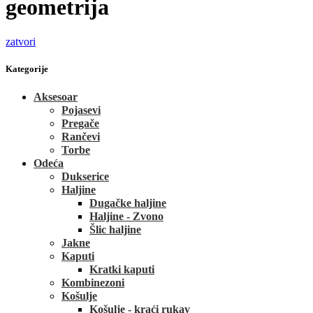
geometrija
zatvori
Kategorije
Aksesoar
Pojasevi
Pregače
Rančevi
Torbe
Odeća
Dukserice
Haljine
Dugačke haljine
Haljine - Zvono
Šlic haljine
Jakne
Kaputi
Kratki kaputi
Kombinezoni
Košulje
Košulje - kraći rukav