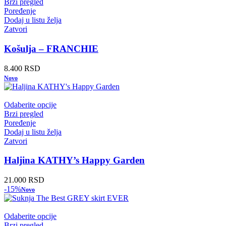
Brzi pregled
Poređenje
Dodaj u listu želja
Zatvori
Košulja – FRANCHIE
8.400
RSD
Novo
Odaberite opcije
Brzi pregled
Poređenje
Dodaj u listu želja
Zatvori
Haljina KATHY’s Happy Garden
21.000
RSD
-15%
Novo
Odaberite opcije
Brzi pregled