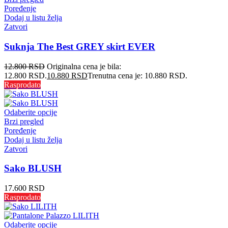
Poređenje
Dodaj u listu želja
Zatvori
Suknja The Best GREY skirt EVER
12.800
RSD
Originalna cena je bila:
12.800 RSD.
10.880
RSD
Trenutna cena je: 10.880 RSD.
Rasprodato
Odaberite opcije
Brzi pregled
Poređenje
Dodaj u listu želja
Zatvori
Sako BLUSH
17.600
RSD
Rasprodato
Odaberite opcije