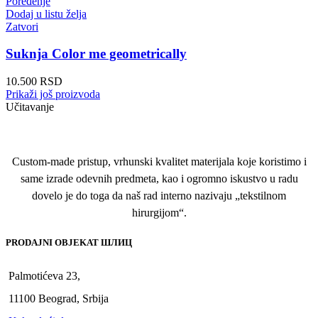
Poređenje
Dodaj u listu želja
Zatvori
Suknja Color me geometrically
10.500
RSD
Prikaži još proizvoda
Učitavanje
Custom-made pristup, vrhunski kvalitet materijala koje koristimo i
same izrade odevnih predmeta, kao i ogromno iskustvo u radu
dovelo je do toga da naš rad interno nazivaju „tekstilnom
hirurgijom“.
PRODAJNI OBJEKAT ШЛИЦ
Palmotićeva 23,
11100 Beograd, Srbija