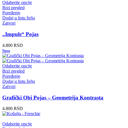
Odaberite opcije
Brzi pregled
Poređenje
Dodaj u listu želja
Zatvori
„Impuls“ Pojas
4.800
RSD
Novo
Odaberite opcije
Brzi pregled
Poređenje
Dodaj u listu želja
Zatvori
Grafički Obi Pojas – Geometrija Kontrasta
4.800
RSD
Odaberite opcije