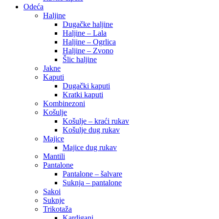
Odeća
Haljine
Dugačke haljine
Haljine – Lala
Haljine – Ogrlica
Haljine – Zvono
Šlic haljine
Jakne
Kaputi
Dugački kaputi
Kratki kaputi
Kombinezoni
Košulje
Košulje – kraći rukav
Košulje dug rukav
Majice
Majice dug rukav
Mantili
Pantalone
Pantalone – šalvare
Suknja – pantalone
Sakoi
Suknje
Trikotaža
Kardigani