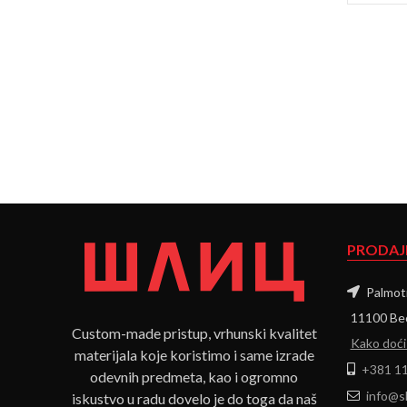
PRODAJ
Palmoti
11100 Beo
Custom-made pristup, vrhunski kvalitet
Kako doći
materijala koje koristimo i same izrade
+381 11
odevnih predmeta, kao i ogromno
info@sl
iskustvo u radu dovelo je do toga da naš