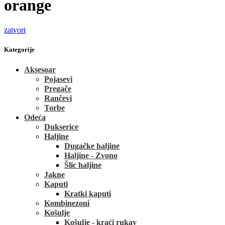
orange
zatvori
Kategorije
Aksesoar
Pojasevi
Pregače
Rančevi
Torbe
Odeća
Dukserice
Haljine
Dugačke haljine
Haljine - Zvono
Šlic haljine
Jakne
Kaputi
Kratki kaputi
Kombinezoni
Košulje
Košulje - kraći rukav