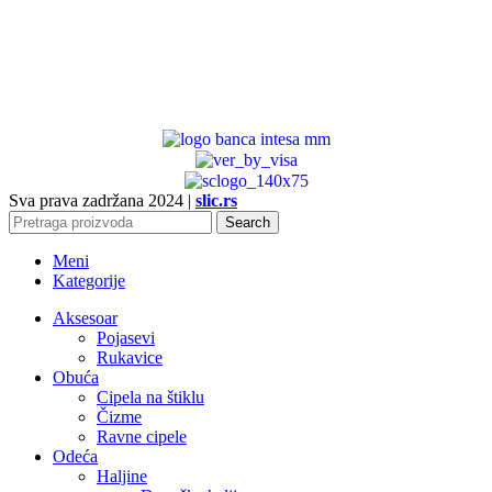
Sva prava zadržana
2024 |
slic.rs
Search
Meni
Kategorije
Aksesoar
Pojasevi
Rukavice
Obuća
Cipela na štiklu
Čizme
Ravne cipele
Odeća
Haljine