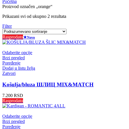
Početna
Proizvod označen „orange“
Prikazani svi od ukupno 2 rezultata
Filter
Rasprodato
★
Novo
Odaberite opcije
Brzi pregled
Poređenje
Dodaj u listu želja
Zatvori
Košulja/bluza ШЛИЦ MIX&MATCH
7.200
RSD
Rasprodato
Odaberite opcije
Brzi pregled
Poređenje