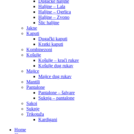
Dugačke haljine
Haljine – Lala
Haljine – Ogrlica
Haljine – Zvono
Šlic haljine
Jakne
Kaputi
Dugački kaputi
Kratki kaputi
Kombinezoni
Košulje
Košulje – kraći rukav
Košulje dug rukav
Majice
Majice dug rukav
Mantili
Pantalone
Pantalone – šalvare
Suknja – pantalone
Sakoi
Suknje
Trikotaža
Kardigani
Home