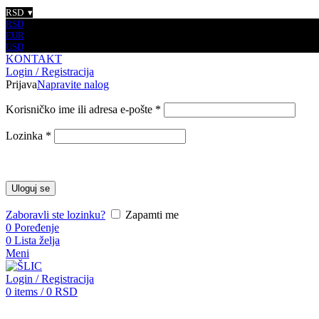
RSD
RSD
EUR
USD
KONTAKT
Login / Registracija
Prijava
Napravite nalog
Korisničko ime ili adresa e-pošte
*
Lozinka
*
Uloguj se
Zaboravli ste lozinku?
Zapamti me
0
Poređenje
0
Lista želja
Meni
Login / Registracija
0
items
/
0
RSD