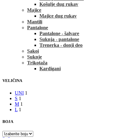
Košulje dug rukav
Majice
Majice dug rukav
Mantili
Pantalone
Pantalone - šalvare
Suknja - pantalone
Trenerka - donji deo
Sakoi
Suknje
Trikotaža
Kardigani
VELIČINA
UNI
1
S
1
M
1
L
1
BOJA