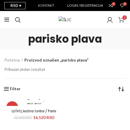
0
0
RSD
KONTAKT
LOGIN / REGISTRACIJA
0
parisko plava
Početna
Proizvod označen „parisko plava“
Prikazan jedan rezultat
Filter
-30%
ШЛИЦ kožna torba / Paris
16.520
RSD
23.600
RSD
Novo