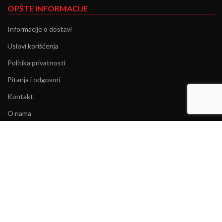
OPŠTE INFORMACIJE
Informacije o dostavi
Uslovi korišćenja
Politika privatnosti
Pitanja i odgovori
Kontakt
O nama
Kolačiće koristimo za poboljšanje vašeg iskustva na našoj
INSPIRACIJA
veb stranici. Pregledom ove veb stranice pristajete na
upotrebu kolačića.
Ženska tašna = najbolji prijatelj
OPŠIRNIJE
PRIHVATAM
Arhitektura palate u modi