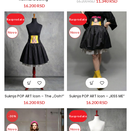
11.340
RSD
16.200
RSD
16.200
RSD
Rasprodato
Rasprodato
Novo
Novo
Suknja POP ART Icon – The „Ooh!“
Suknja POP ART Icon – „KISS ME“
16.200
RSD
16.200
RSD
-30%
Rasprodato
Novo
Novo