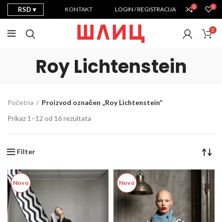
0
0
RSD
KONTAKT
LOGIN / REGISTRACIJA
0
Roy Lichtenstein
Početna
Proizvod označen „Roy Lichtenstein“
Prikaz 1–12 od 16 rezultata
Filter
Novo
Novo