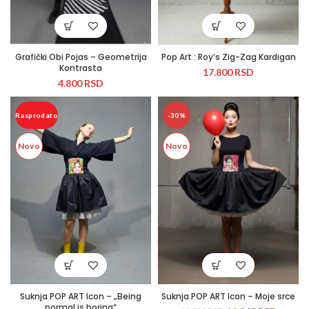
Grafički Obi Pojas – Geometrija
Pop Art : Roy’s Zig-Zag Kardigan
Kontrasta
17.800
RSD
4.800
RSD
Rasprodato
-30%
Novo
Novo
Suknja POP ART Icon – „Being
Suknja POP ART Icon – Moje srce
normal is boring“