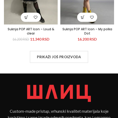
Suknja POP ART Icon – Loud &
Suknja POP ART Icon – My polka
clear
Dot
11.340
RSD
16.200
RSD
16.200
RSD
PRIKAŽI JOŠ PROIZVODA
Custom-made pristup, vrhunski kvalitet materijala koje
koristimo i same izrade odevnih predmeta, kao i ogromno