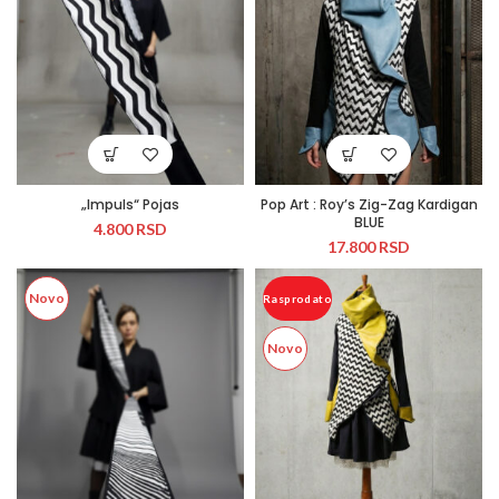
„Impuls“ Pojas
Pop Art : Roy’s Zig-Zag Kardigan
BLUE
4.800
RSD
17.800
RSD
Novo
Rasprodato
Novo