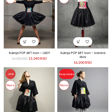
Suknja POP ART Icon – LADY
Suknja POP ART Icon – Ivanina
diva
11.340
RSD
16.200
RSD
16.200
RSD
-30%
Rasprodato
Novo
Novo