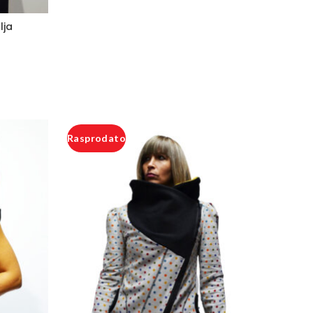
lja
Rasprodato