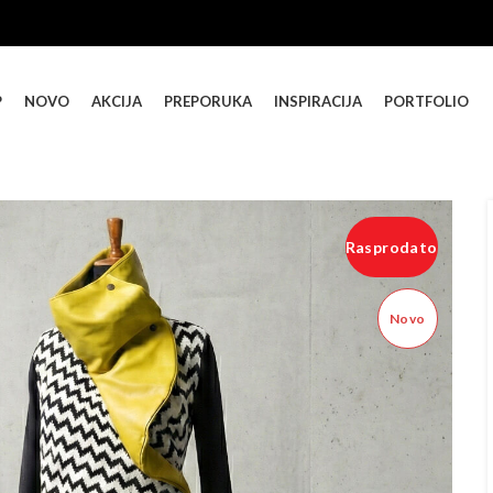
P
NOVO
AKCIJA
PREPORUKA
INSPIRACIJA
PORTFOLIO
Rasprodato
Novo