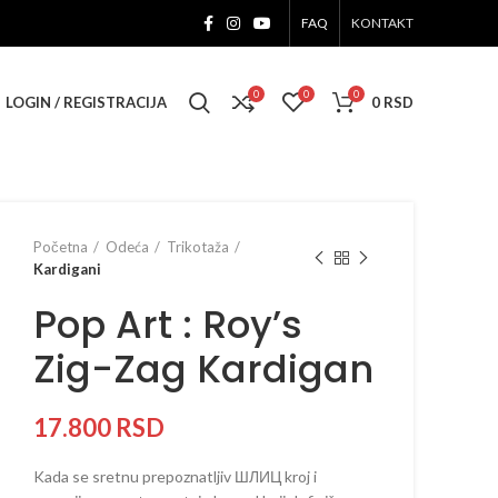
FAQ
KONTAKT
0
0
0
LOGIN / REGISTRACIJA
0
RSD
Početna
Odeća
Trikotaža
Kardigani
Pop Art : Roy’s
Zig-Zag Kardigan
17.800
RSD
Kada se sretnu prepoznatljiv ШЛИЦ kroj i