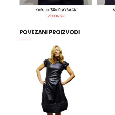
Košulja ’80s PLAYBACK
M
9.000
RSD
POVEZANI PROIZVODI