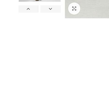
Prikaži sliku u puno