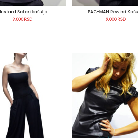
ustard Safari košulja
PAC-MAN Rewind Košu
9.000
RSD
9.000
RSD