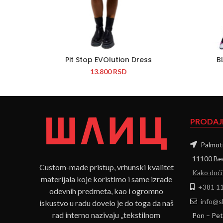
Pit Stop EVOlution Dress
B
13.800
RSD
PRODAJ
Palmoti
11100 Beo
Custom-made pristup, vrhunski kvalitet
Kako doći
materijala koje koristimo i same izrade
+381 11
odevnih predmeta, kao i ogromno
info@sl
iskustvo u radu dovelo je do toga da naš
rad interno nazivaju „tekstilnom
Pon – Pet