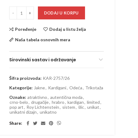
DODAJ U KORPU
Poređenje
Dodaj u listu želja
Naša tabela osnovnih mera
Sirovinski sastav i održavanje
Šifra proizvoda:
KAR-2757/26
Kategorije:
Jakne
,
Kardigani
,
Odeća
,
Trikotaža
Oznake:
atraktivno
,
autentična moda
,
crno-belo
,
drugačije
,
hrabro
,
kardigan
,
limited
,
pop art
,
Roy Lichtenstein
,
sistem
,
šlic
,
unikat
,
unikatni dizajn
,
unikatno
Share