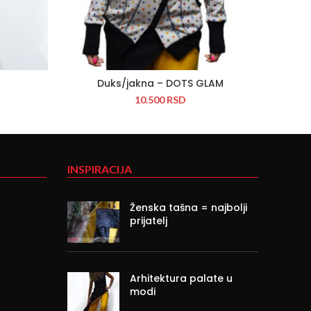
Duks/jakna – DOTS GLAM
10.500
RSD
INSPIRACIJA
Ženska tašna = najbolji
prijatelj
Arhitektura palate u
modi