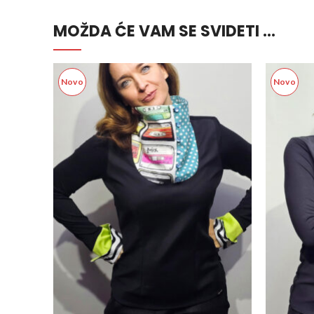
MOŽDA ĆE VAM SE SVIDETI …
Novo
Novo