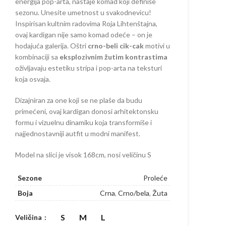
energija pop-arta, nastaje komad koji definiše
sezonu. Unesite umetnost u svakodnevicu!
Inspirisan kultnim radovima Roja Lihtenštajna,
ovaj kardigan nije samo komad odeće – on je
hodajuća galerija. Oštri
crno-beli cik-cak
motivi u
kombinaciji sa
eksplozivnim žutim kontrastima
oživljavaju estetiku stripa i pop-arta na teksturi
koja osvaja.
Dizajniran za one koji se ne plaše da budu
primećeni, ovaj kardigan donosi arhitektonsku
formu i vizuelnu dinamiku koja transformiše i
najjednostavniji autfit u modni manifest.
Model na slici je visok 168cm, nosi veličinu S
Sezone
Proleće
Boja
Crna
,
Crno/bela
,
Žuta
S
M
L
Veličina