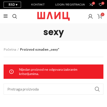
0
0
RSD
KONTAKT
LOGIN / REGISTRACIJA
0
sexy
Početna
Proizvod označen „sexy“
Nijedan proizvod ne odgovara izabranim
kriterijumima.