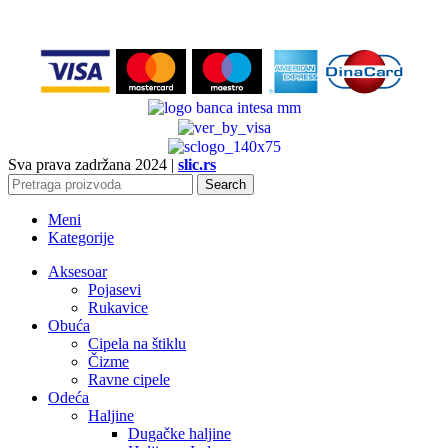
Sva prava zadržana
2024 |
slic.rs
Search
Meni
Kategorije
Aksesoar
Pojasevi
Rukavice
Obuća
Cipela na štiklu
Čizme
Ravne cipele
Odeća
Haljine
Dugačke haljine