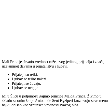
Mali Princ je shvatio vrednost ruže, svog jedinog prijatelja i značaj
uzajamnog davanja u prijateljstvu i ljubavi.
Prijatelji su retki.
Ljubav se teško nalazi.
Prijatelji se čuvaju.
Ljubav se neguje.
Mi u Šlicu u potpunosti gajimo principe Malog Princa. Živimo u
skladu sa onim što je Antoan de Sent Egziperi kroz svoju savremenu
bajku opisao kao vrhunske vrednosti svakog bića.