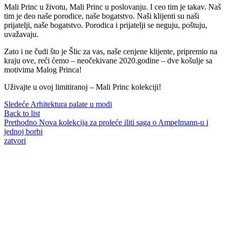
Mali Princ u životu, Mali Princ u poslovanju. I ceo tim je takav. Naš
tim je deo naše porodice, naše bogatstvo. Naši klijenti su naši
prijatelji, naše bogatstvo. Porodica i prijatelji se neguju, poštuju,
uvažavaju.
Zato i ne čudi što je Šlic za vas, naše cenjene klijente, pripremio na
kraju ove, reći ćemo – neočekivane 2020.godine – dve košulje sa
motivima Malog Princa!
Uživajte u ovoj limitiranoj – Mali Princ kolekciji!
Sledeće
Arhitektura palate u modi
Back to list
Prethodno
Nova kolekcija za proleće iliti saga o Ampelmann-u i
jednoj borbi
zatvori