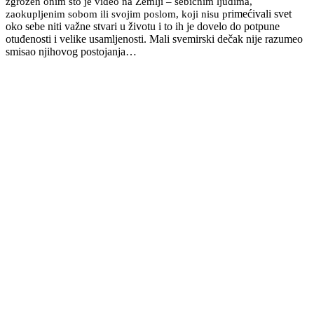
zgrožen onim što je video na Zemlji – sebičnim ljudima,
zaokupljenim sobom ili svojim poslom, koji nisu p
rimećivali svet
oko sebe niti važne stvari u životu i to ih je dovelo do potpune
otuđenosti i velike usamljenosti. Mali svemirski dečak nije razumeo
smisao njihovog postojanja…