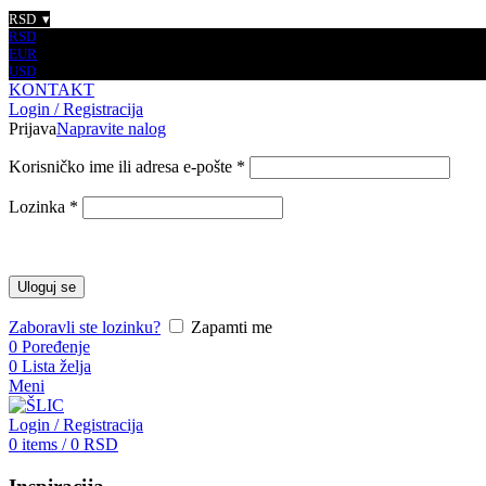
RSD
RSD
EUR
USD
KONTAKT
Login / Registracija
Prijava
Napravite nalog
Korisničko ime ili adresa e-pošte
*
Lozinka
*
Uloguj se
Zaboravli ste lozinku?
Zapamti me
0
Poređenje
0
Lista želja
Meni
Login / Registracija
0
items
/
0
RSD