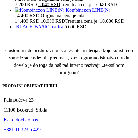
7.200 RSD.
5.040
RSD
Trenutna cena je: 5.040 RSD.
Kombinezon LINE(N)
14.400
RSD
Originalna cena je bila:
14.400 RSD.
10.080
RSD
Trenutna cena je: 10.080 RSD.
BLACK BASIC majica
5.600
RSD
Custom-made pristup, vrhunski kvalitet materijala koje koristimo i
same izrade odevnih predmeta, kao i ogromno iskustvo u radu
dovelo je do toga da naš rad interno nazivaju „tekstilnom
hirurgijom“.
PRODAJNI OBJEKAT ШЛИЦ
Palmotićeva 23,
11100 Beograd, Srbija
Kako doći do nas
+381 11 323 6 429