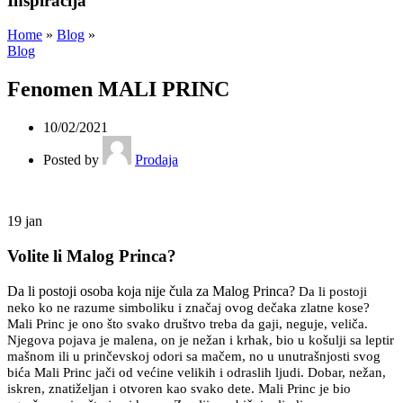
Inspiracija
Home
»
Blog
»
Blog
Fenomen MALI PRINC
10/02/2021
Posted by
Prodaja
19
jan
Volite li Malog Princa?
Da li postoji osoba koja nije čula za Malog Princa?
Da li postoji
neko ko ne razume simboliku i značaj ovog dečaka zlatne kose?
Mali Princ je ono što svako društvo treba da gaji, neguje, veliča.
Njegova pojava je malena, on je nežan i krhak, bio u košulji sa leptir
mašnom ili u prinčevskoj odori sa mačem, no u unutrašnjosti svog
bića Mali Princ jači od većine velikih i odraslih ljudi. Dobar, nežan,
iskren, znatiželjan i otvoren kao svako dete. Mali Princ je bio