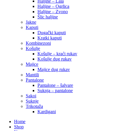
Haljine – Lala
Haljine – Ogrlica
Haljine – Zvono
Šlic haljine
Jakne
Kaputi
Dugački kaputi
Kratki kaputi
Kombinezoni
Košulje
Košulje – kraći rukav
Košulje dug rukav
Majice
Majice dug rukav
Mantili
Pantalone
Pantalone – šalvare
Suknja – pantalone
Sakoi
Suknje
Trikotaža
Kardigani
Home
Shop