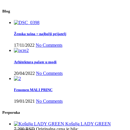
Blog
Ženska tašna = najbolji prijatelj
17/11/2022
No Comments
Arhitektura palate u modi
20/04/2022
No Comments
Fenomen MALI PRINC
19/01/2021
No Comments
Preporuka
Košulja LADY GREEN
7.200
RSD
Originalna cena je bila: