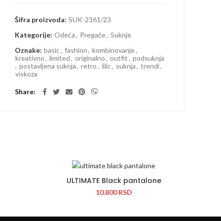
Šifra proizvoda:
SUK-2361/23
Kategorije:
Odeća
,
Pregače
,
Suknje
Oznake:
basic
,
fashion
,
kombinovanje
,
kreativno
,
limited
,
originalno
,
outfit
,
podsuknja
,
postavljena suknja
,
retro
,
šlic
,
suknja
,
trendi
,
viskoza
Share
ULTIMATE Black pantalone
10.800
RSD