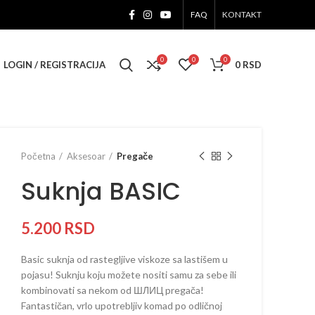
FAQ
KONTAKT
0
0
0
LOGIN / REGISTRACIJA
0
RSD
Početna
Aksesoar
Pregače
Suknja BASIC
5.200
RSD
Basic suknja od rastegljive viskoze sa lastišem u
pojasu! Suknju koju možete nositi samu za sebe ili
kombinovati sa nekom od ШЛИЦ pregača!
Fantastičan, vrlo upotrebljiv komad po odličnoj