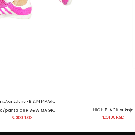
j veličini
HIGH BLACK suknja
ja/pantalone B&W MAGIC
10.400
RSD
9.000
RSD