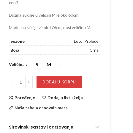
ceni!
Dužina suknje u veličini M je oko 60cm.
Model na slici je visok 176cm, nosi veličinu M.
Sezone
Leto
,
Proleće
Boja
Crna
S
M
L
Veličina
DODAJ U KORPU
Poređenje
Dodaj u listu želja
Naša tabela osnovnih mera
Sirovinski sastav i održavanje