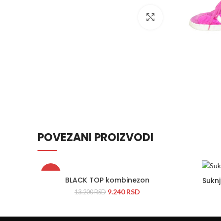
Prikaži sliku u puno
POVEZANI PROIZVODI
-30%
BLACK TOP kombinezon
Sukn
9.240
RSD
13.200
RSD