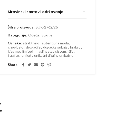
Sirovinski sastav i održavanje
Šifra proizvoda:
SUK-2762/26
Kategorije:
Odeća
,
Suknje
Oznake:
atraktivno
,
autentična moda
,
crno-belo
,
drugačije
,
dugačka suknja
,
hrabro
,
kiss me
,
limited
,
maslinasta
,
sistem
,
šlic
,
štrafte
,
unikat
,
unikatni dizajn
,
unikatno
Share
ja