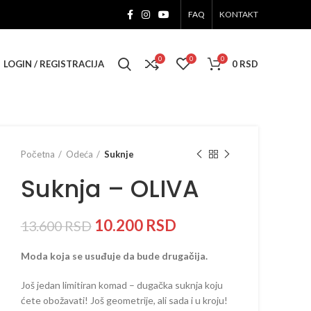
FAQ
KONTAKT
0
0
0
LOGIN / REGISTRACIJA
0
RSD
Početna
Odeća
Suknje
Suknja – OLIVA
10.200
RSD
13.600
RSD
Moda koja se usuđuje da bude drugačija.
Još jedan limitiran komad – dugačka suknja koju
ćete obožavati! Još geometrije, ali sada i u kroju!