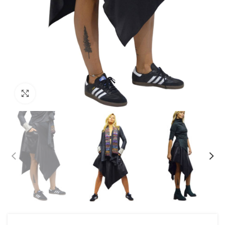
Prikaži sliku u punoj veličini