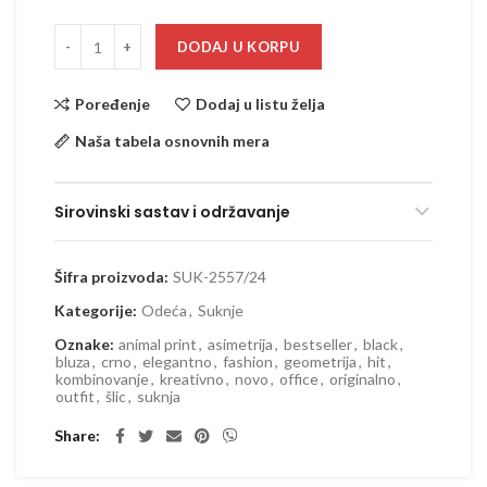
DODAJ U KORPU
Poređenje
Dodaj u listu želja
Naša tabela osnovnih mera
Sirovinski sastav i održavanje
Šifra proizvoda:
SUK-2557/24
Kategorije:
Odeća
,
Suknje
Oznake:
animal print
,
asimetrija
,
bestseller
,
black
,
bluza
,
crno
,
elegantno
,
fashion
,
geometrija
,
hit
,
kombinovanje
,
kreativno
,
novo
,
office
,
originalno
,
outfit
,
šlic
,
suknja
Share