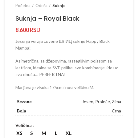
Početna
Odeća
Suknje
Suknja – Royal Black
8.600
RSD
Jesenja verzija čuvene ШЛИЦ suknje Happy Black
Mamba!
Asimetrična, sa džepovima, rastegljivim pojasom sa
lastišom, idealna za SVE prilike, sve kombinacije, ide uz
svu obuću… PERFEKTNA!
Marijana je visoka 175cm i nosi veličinu M.
Sezone
Jesen
,
Proleće
,
Zima
Boja
Crna
Veličina
XS
S
M
L
XL