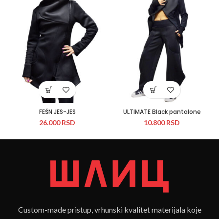
FEŠN JES-JES
ULTIMATE Black pantalone
26.000
RSD
10.800
RSD
Custom-made pristup, vrhunski kvalitet materijala koje