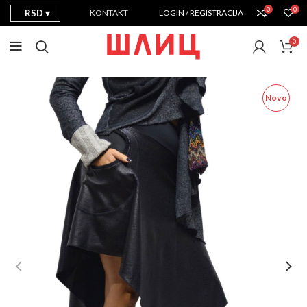
0
0
RSD
KONTAKT
LOGIN / REGISTRACIJA
0
Novo