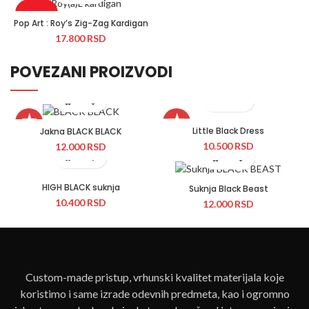
Rasprodato
Pop Art : Roy’s Zig-Zag Kardigan
17.800
RSD
Novo
POVEZANI PROIZVODI
★
★
Little Black Dress
Jakna BLACK BLACK
10.500
RSD
12.000
RSD
HIGH BLACK suknja
Suknja Black Beast
10.400
RSD
12.000
RSD
Custom-made pristup, vrhunski kvalitet materijala koje
koristimo i same izrade odevnih predmeta, kao i ogromno