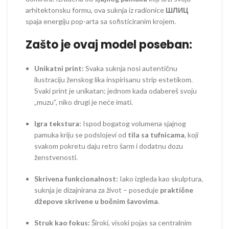
arhitektonsku formu, ova suknja iz radionice
ШЛИЦ
spaja energiju pop-arta sa sofisticiranim krojem.
Zašto je ovaj model poseban:
Unikatni print:
Svaka suknja nosi autentičnu
ilustraciju ženskog lika inspirisanu strip estetikom.
Svaki print je unikatan; jednom kada odabereš svoju
„muzu“, niko drugi je neće imati.
Igra tekstura:
Ispod bogatog volumena sjajnog
pamuka kriju se podslojevi od
tila sa tufnicama
, koji
svakom pokretu daju retro šarm i dodatnu dozu
ženstvenosti.
Skrivena funkcionalnost:
Iako izgleda kao skulptura,
suknja je dizajnirana za život – poseduje
praktične
džepove skrivene u bočnim šavovima
.
Struk kao fokus:
Široki, visoki pojas sa centralnim