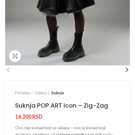
Prikaži sliku u punoj veličini
Početna
Odeća
Suknje
Suknja POP ART Icon – Zig-Zag
16.200
RSD
Ovo nije komad koji se uklapa – ovo je komad koji
dominira. Izrađena od
sjajnog pamuka
koji drži svoju