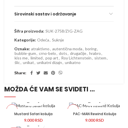
Sirovinski sastav i održavanje
Šifra proizvoda:
SUK-2758/ZIG-ZAG
Kategorije:
Odeća
,
Suknje
Oznake:
atraktivno
,
autentična moda
,
boring
,
bubble-gum
,
crno-belo
,
dots
,
drugačije
,
hrabro
,
kiss me
,
limited
,
pop art
,
Roy Lichtenstein
,
sistem
,
šlic
,
unikat
,
unikatni dizajn
,
unikatno
Share
MOŽDA ĆE VAM SE SVIDETI …
Novo
Novo
Mustard Safari košulja
PAC-MAN Rewind Košulja
9.000
RSD
9.000
RSD