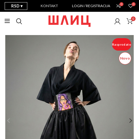
0
0
RSD
KONTAKT
LOGIN / REGISTRACIJA
0
Rasprodato
Novo