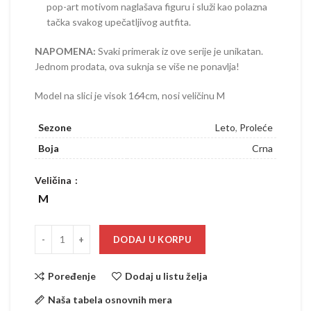
pop-art motivom naglašava figuru i služi kao polazna
tačka svakog upečatljivog autfita.
NAPOMENA:
Svaki primerak iz ove serije je unikatan.
Jednom prodata, ova suknja se više ne ponavlja!
Model na slici je visok 164cm, nosi veličinu M
Sezone
Leto
,
Proleće
Boja
Crna
Veličina
M
DODAJ U KORPU
Poređenje
Dodaj u listu želja
Naša tabela osnovnih mera